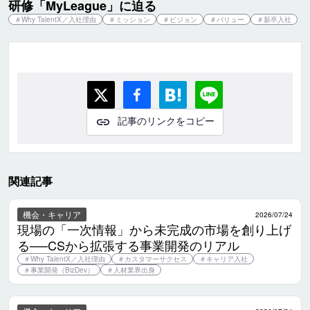
研修「MyLeague」に迫る
＃
Why TalentX／入社理由
＃
ミッション
＃
ビジョン
＃
バリュー
＃
新卒入社
記事のリンクをコピー
関連記事
機会・キャリア
2026/07/24
現場の「一次情報」から未完成の市場を創り上げ
る──CSから拡張する事業開発のリアル
＃
Why TalentX／入社理由
＃
カスタマーサクセス
＃
キャリア入社
＃
事業開発（BizDev）
＃
人材業界出身